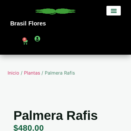
Brasil Flores
Sobre Nosotros
0
Inicio
/
Plantas
/ Palmera Rafis
Palmera Rafis
$
480.00