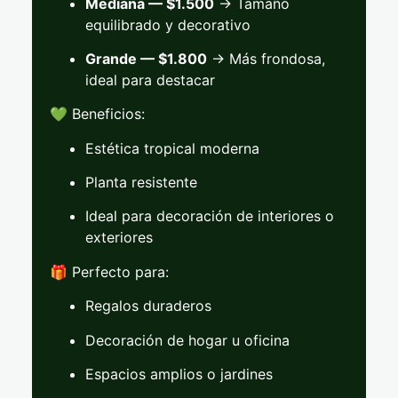
Mediana — $
1.500
→
Tamaño
equilibrado
y
decorativo
Grande — $
1.800
→
Más
frondosa,
ideal
para
destacar
💚
Beneficios:
Estética
tropical
moderna
Planta
resistente
Ideal
para
decoración
de
interiores
o
exteriores
🎁
Perfecto
para:
Regalos
duraderos
Decoración
de
hogar
u
oficina
Espacios
amplios
o
jardines