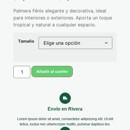
Palmera
Fénix
elegante
y
decorativa,
ideal
para
interiores
o
exteriores.
Aporta
un
toque
tropical
y
natural
a
cualquier
espacio.
Tamaño
Añadir al carrito
Envío en Rivera
Lorem ipsum dolor sit amet, consectetur adipiscing elit. Ut elit
tellus, luctus nec ullamcorper mattis, pulvinar dapibus leo.