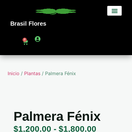
Brasil Flores
Sobre Nosotros
0
Inicio
/
Plantas
/ Palmera Fénix
Palmera Fénix
$
1,200.00
-
$
1,800.00