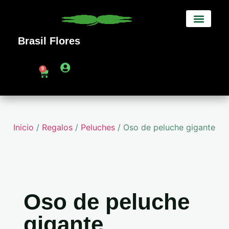
Brasil Flores
Sobre Nosotros
0
Inicio
/
Regalos
/
Peluches
/ Oso de peluche gigante
Oso de peluche
gigante